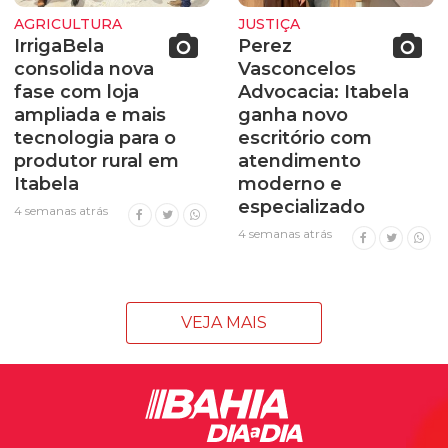
AGRICULTURA
JUSTIÇA
IrrigaBela
Perez
consolida nova
Vasconcelos
fase com loja
Advocacia: Itabela
ampliada e mais
ganha novo
tecnologia para o
escritório com
produtor rural em
atendimento
Itabela
moderno e
especializado
4 semanas atrás
4 semanas atrás
VEJA MAIS