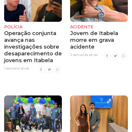
POLÍCIA
ACIDENTE
Operação conjunta
Jovem de Itabela
avança nas
morre em grava
investigações sobre
acidente
desaparecimento de
2 semanas atrás
jovens em Itabela
1 semana atrás