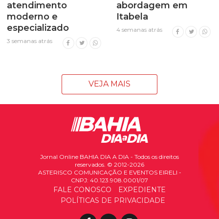
atendimento
abordagem em
moderno e
Itabela
especializado
4 semanas atrás
3 semanas atrás
VEJA MAIS
Jornal Online BAHIA DIA A DIA - Todos os direitos
reservados. © 2012-2026
ASTERISCO COMUNICAÇÃO E EVENTOS EIRELI -
CNPJ: 40.123.908.0001/07
FALE CONOSCO
EXPEDIENTE
POLÍTICAS DE PRIVACIDADE