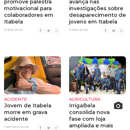
promove palestra
avança nas
motivacional para
investigações sobre
colaboradores em
desaparecimento de
Itabela
jovens em Itabela
6 dias atrás
6 dias atrás
ACIDENTE
AGRICULTURA
Jovem de Itabela
IrrigaBela
morre em grava
consolida nova
acidente
fase com loja
ampliada e mais
1 semana atrás