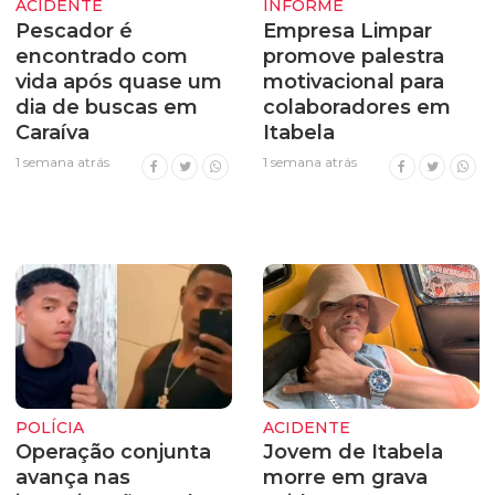
ACIDENTE
INFORME
Pescador é
Empresa Limpar
encontrado com
promove palestra
vida após quase um
motivacional para
dia de buscas em
colaboradores em
Caraíva
Itabela
1 semana atrás
1 semana atrás
POLÍCIA
ACIDENTE
Operação conjunta
Jovem de Itabela
avança nas
morre em grava