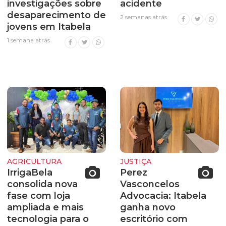
investigações sobre
acidente
desaparecimento de
2 semanas atrás
jovens em Itabela
1 semana atrás
AGRICULTURA
JUSTIÇA
IrrigaBela
Perez
consolida nova
Vasconcelos
fase com loja
Advocacia: Itabela
ampliada e mais
ganha novo
tecnologia para o
escritório com