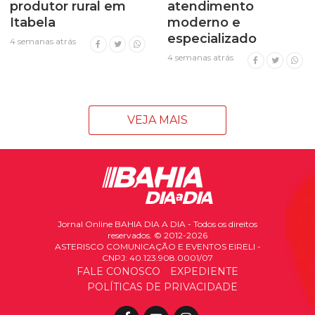
produtor rural em
atendimento
Itabela
moderno e
especializado
4 semanas atrás
4 semanas atrás
VEJA MAIS
Jornal Online BAHIA DIA A DIA - Todos os direitos
reservados. © 2012-2026
ASTERISCO COMUNICAÇÃO E EVENTOS EIRELI -
CNPJ: 40.123.908.0001/07
FALE CONOSCO
EXPEDIENTE
POLÍTICAS DE PRIVACIDADE