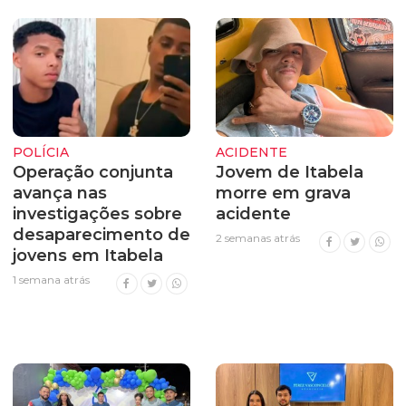
POLÍCIA
ACIDENTE
Operação conjunta
Jovem de Itabela
avança nas
morre em grava
investigações sobre
acidente
desaparecimento de
2 semanas atrás
jovens em Itabela
1 semana atrás