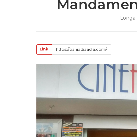
Mandament
Longa 
Link