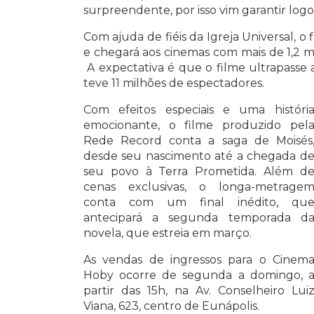
surpreendente, por isso vim garantir logo
Com ajuda de fiéis da Igreja Universal, o
e chegará aos cinemas com mais de 1,2 m
A expectativa é que o filme ultrapasse a
teve 11 milhões de espectadores.
Com efeitos especiais e uma históri
emocionante, o filme produzido pel
Rede Record conta a saga de Moisés
desde seu nascimento até a chegada d
seu povo à Terra Prometida. Além d
cenas exclusivas, o longa-metrage
conta com um final inédito, qu
antecipará a segunda temporada d
novela, que estreia em março.
As vendas de ingressos para o Cinem
Hoby ocorre de segunda a domingo, 
partir das 15h, na Av. Conselheiro Lui
Viana, 623, centro de Eunápolis.