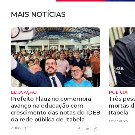
MAIS NOTÍCIAS
EDUCAÇÃO
POLÍCIA
Prefeito Flauzino comemora
Três pes
avanço na educação com
mortas d
crescimento das notas do IDEB
Itabela
da rede pública de Itabela
1 mês atrás
2 dias atrás