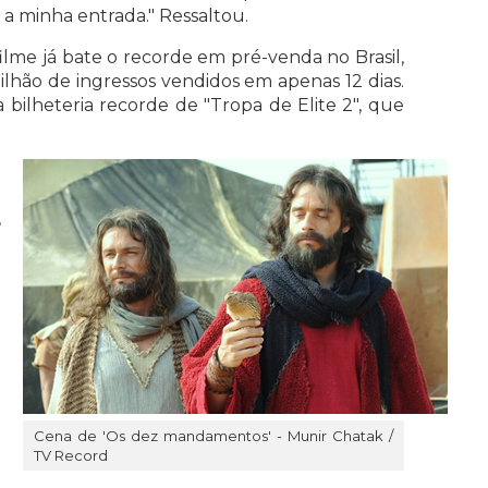
 a minha entrada." Ressaltou.
 filme já bate o recorde em pré-venda no Brasil,
ilhão de ingressos vendidos em apenas 12 dias.
 bilheteria recorde de "Tropa de Elite 2", que
a
a
,
e
e
m
e
a
a
a
Cena de 'Os dez mandamentos' - Munir Chatak /
z
TV Record