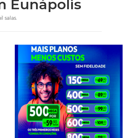
 Eunápolis
 salas.