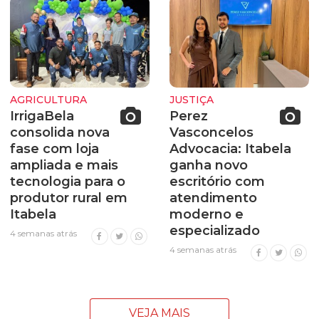
AGRICULTURA
JUSTIÇA
IrrigaBela
Perez
consolida nova
Vasconcelos
fase com loja
Advocacia: Itabela
ampliada e mais
ganha novo
tecnologia para o
escritório com
produtor rural em
atendimento
Itabela
moderno e
especializado
4 semanas atrás
4 semanas atrás
VEJA MAIS