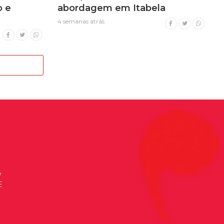
 e
abordagem em Itabela
4 semanas atrás
7
E