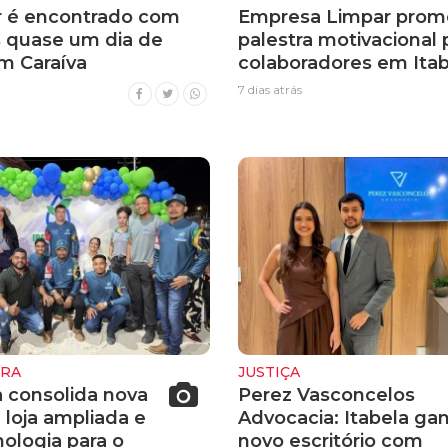
 é encontrado com
Empresa Limpar prom
s quase um dia de
palestra motivacional 
m Caraíva
colaboradores em Itab
7 dias atrás
URA
JUSTIÇA
a consolida nova
Perez Vasconcelos
 loja ampliada e
Advocacia: Itabela ga
ologia para o
novo escritório com