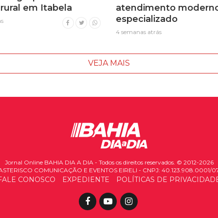
rural em Itabela
atendimento moderno
especializado
ás
4 semanas atrás
VEJA MAIS
Jornal Online BAHIA DIA A DIA - Todos os direitos reservados. © 2012-2026
ASTERISCO COMUNICAÇÃO E EVENTOS EIRELI - CNPJ: 40.123.908.0001/0
FALE CONOSCO
EXPEDIENTE
POLÍTICAS DE PRIVACIDAD