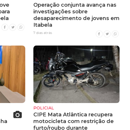
ove
Operação conjunta avança nas
para
investigações sobre
ela
desaparecimento de jovens em
Itabela
7 dias atrás
POLICIAL
CIPE Mata Atlântica recupera
nha
motocicleta com restrição de
furto/roubo durante