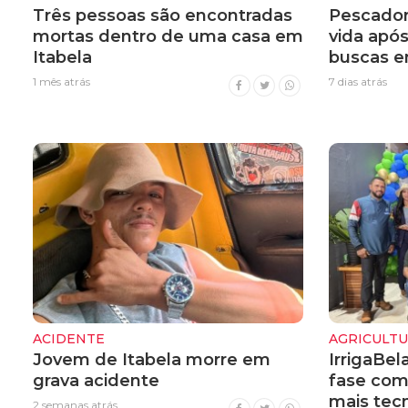
Três pessoas são encontradas
Pescador
mortas dentro de uma casa em
vida apó
Itabela
buscas e
1 mês atrás
7 dias atrás
ACIDENTE
AGRICULT
Jovem de Itabela morre em
IrrigaBel
grava acidente
fase com
mais tecn
2 semanas atrás