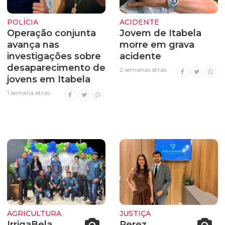
POLÍCIA
ACIDENTE
Operação conjunta
Jovem de Itabela
avança nas
morre em grava
investigações sobre
acidente
desaparecimento de
2 semanas atrás
jovens em Itabela
1 semana atrás
AGRICULTURA
JUSTIÇA
IrrigaBela
Perez