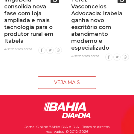
consolida nova
Vasconcelos
fase com loja
Advocacia: Itabela
ampliada e mais
ganha novo
tecnologia para o
escritório com
produtor rural em
atendimento
Itabela
moderno e
especializado
4 semanas atrás
4 semanas atrás
VEJA MAIS
Jornal Online BAHIA DIA A DIA - Todos os direitos
reservados. © 2012-2026