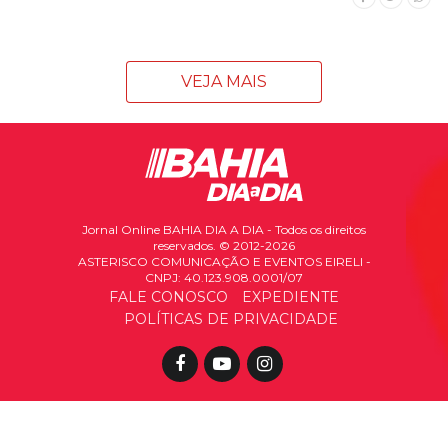
VEJA MAIS
Jornal Online BAHIA DIA A DIA - Todos os direitos
reservados. © 2012-2026
ASTERISCO COMUNICAÇÃO E EVENTOS EIRELI -
CNPJ: 40.123.908.0001/07
FALE CONOSCO
EXPEDIENTE
POLÍTICAS DE PRIVACIDADE