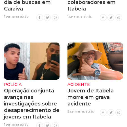
dia de buscas em
colaboradores em
Caraíva
Itabela
1 semana atrás
1 semana atrás
POLÍCIA
ACIDENTE
Operação conjunta
Jovem de Itabela
avança nas
morre em grava
investigações sobre
acidente
desaparecimento de
2 semanas atrás
jovens em Itabela
1 semana atrás