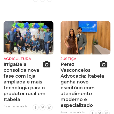
AGRICULTURA
JUSTIÇA
IrrigaBela
Perez
consolida nova
Vasconcelos
fase com loja
Advocacia: Itabela
ampliada e mais
ganha novo
tecnologia para o
escritório com
produtor rural em
atendimento
Itabela
moderno e
especializado
4 semanas atrás
4 semanas atrás