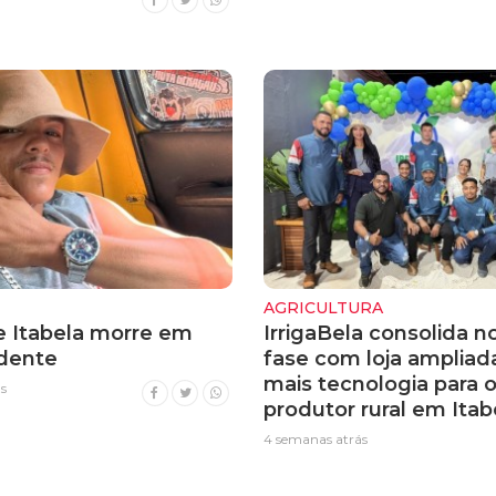
AGRICULTURA
 Itabela morre em
IrrigaBela consolida n
idente
fase com loja ampliad
mais tecnologia para 
s
produtor rural em Itab
4 semanas atrás