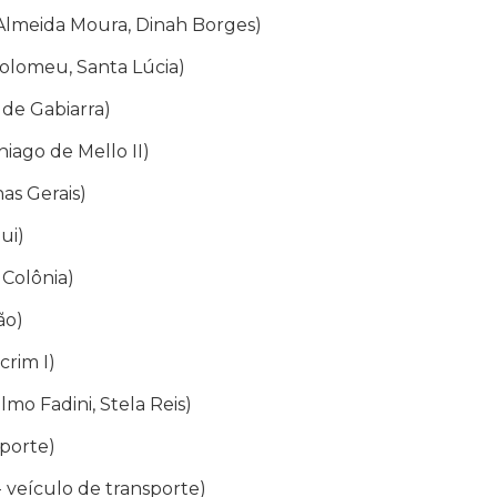
 Almeida Moura, Dinah Borges)
tolomeu, Santa Lúcia)
 de Gabiarra)
hiago de Mello II)
nas Gerais)
ui)
 Colônia)
ão)
crim I)
mo Fadini, Stela Reis)
sporte)
- veículo de transporte)