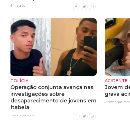
9 h atrás
POLÍCIA
ACIDENTE
Operação conjunta avança nas
Jovem de
investigações sobre
grava ac
desaparecimento de jovens em
2 semanas atrá
Itabela
1 semana atrás