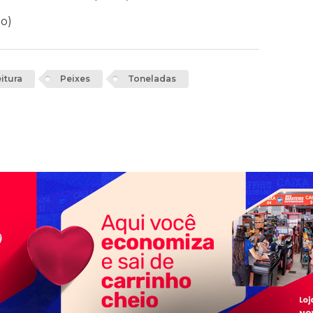
o)
itura
Peixes
Toneladas