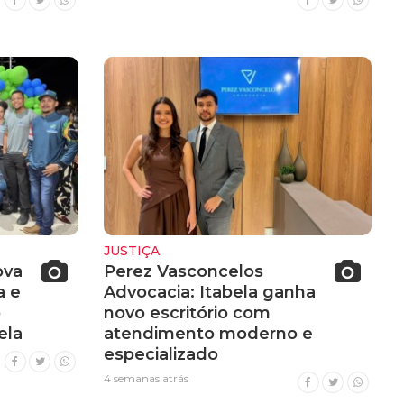
JUSTIÇA
ova
Perez Vasconcelos
a e
Advocacia: Itabela ganha
o
novo escritório com
ela
atendimento moderno e
especializado
4 semanas atrás