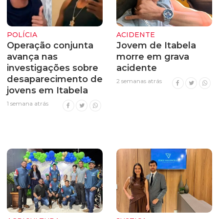
POLÍCIA
ACIDENTE
Operação conjunta
Jovem de Itabela
avança nas
morre em grava
investigações sobre
acidente
desaparecimento de
2 semanas atrás
jovens em Itabela
1 semana atrás