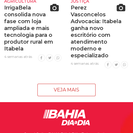
AGRICULTURA
JUSTIÇA
IrrigaBela
Perez
consolida nova
Vasconcelos
fase com loja
Advocacia: Itabela
ampliada e mais
ganha novo
tecnologia para o
escritório com
produtor rural em
atendimento
Itabela
moderno e
especializado
4 semanas atrás
4 semanas atrás
VEJA MAIS