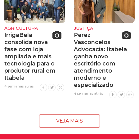
AGRICULTURA
JUSTIÇA
IrrigaBela
Perez
consolida nova
Vasconcelos
fase com loja
Advocacia: Itabela
ampliada e mais
ganha novo
tecnologia para o
escritório com
produtor rural em
atendimento
Itabela
moderno e
especializado
4 semanas atrás
4 semanas atrás
VEJA MAIS