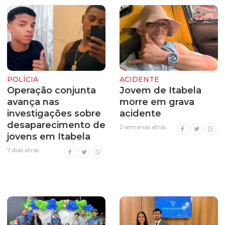
POLÍCIA
ACIDENTE
Operação conjunta
Jovem de Itabela
avança nas
morre em grava
investigações sobre
acidente
desaparecimento de
2 semanas atrás
jovens em Itabela
7 dias atrás