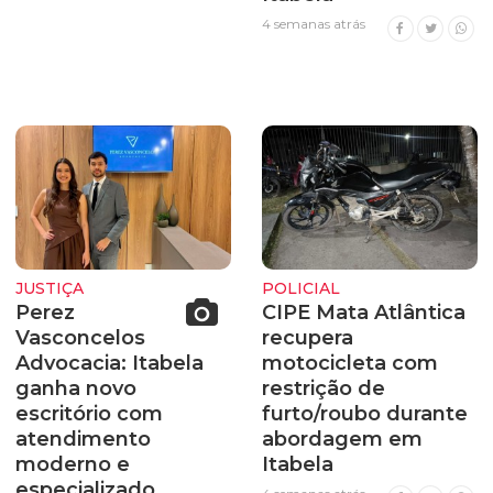
4 semanas atrás
JUSTIÇA
POLICIAL
Perez
CIPE Mata Atlântica
Vasconcelos
recupera
Advocacia: Itabela
motocicleta com
ganha novo
restrição de
escritório com
furto/roubo durante
atendimento
abordagem em
moderno e
Itabela
especializado