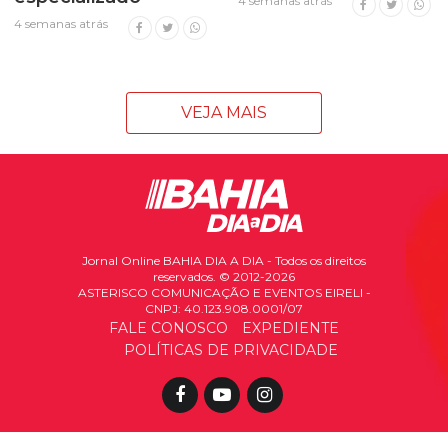
4 semanas atrás
4 semanas atrás
VEJA MAIS
Jornal Online BAHIA DIA A DIA - Todos os direitos
reservados. © 2012-2026
ASTERISCO COMUNICAÇÃO E EVENTOS EIRELI -
CNPJ: 40.123.908.0001/07
FALE CONOSCO
EXPEDIENTE
POLÍTICAS DE PRIVACIDADE