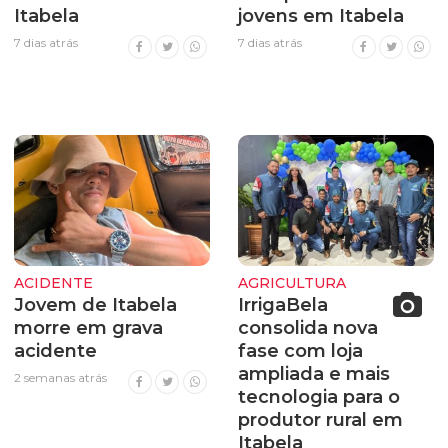
Itabela
jovens em Itabela
7 dias atrás
7 dias atrás
ACIDENTE
AGRICULTURA
Jovem de Itabela
IrrigaBela
morre em grava
consolida nova
acidente
fase com loja
ampliada e mais
2 semanas atrás
tecnologia para o
produtor rural em
Itabela