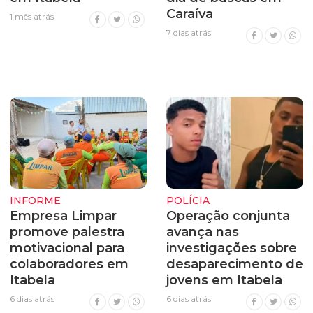
Caraíva
1 mês atrás
7 dias atrás
INFORME
POLÍCIA
Empresa Limpar
Operação conjunta
promove palestra
avança nas
motivacional para
investigações sobre
colaboradores em
desaparecimento de
Itabela
jovens em Itabela
6 dias atrás
6 dias atrás