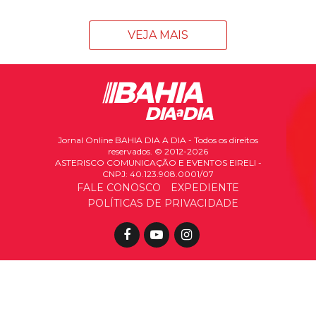
VEJA MAIS
Jornal Online BAHIA DIA A DIA - Todos os direitos
reservados. © 2012-2026
ASTERISCO COMUNICAÇÃO E EVENTOS EIRELI -
CNPJ: 40.123.908.0001/07
FALE CONOSCO
EXPEDIENTE
POLÍTICAS DE PRIVACIDADE