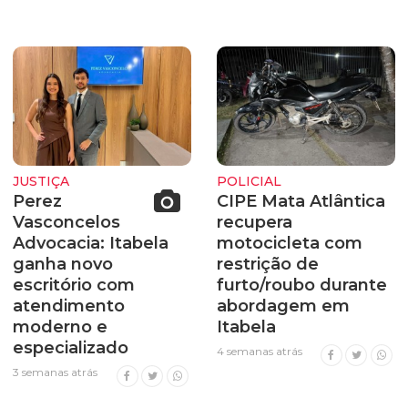
JUSTIÇA
POLICIAL
Perez
CIPE Mata Atlântica
Vasconcelos
recupera
Advocacia: Itabela
motocicleta com
ganha novo
restrição de
escritório com
furto/roubo durante
atendimento
abordagem em
moderno e
Itabela
especializado
4 semanas atrás
3 semanas atrás