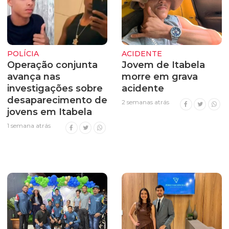
POLÍCIA
ACIDENTE
Operação conjunta
Jovem de Itabela
avança nas
morre em grava
investigações sobre
acidente
desaparecimento de
2 semanas atrás
jovens em Itabela
1 semana atrás