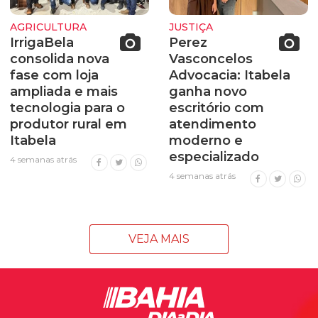
AGRICULTURA
JUSTIÇA
IrrigaBela
Perez
consolida nova
Vasconcelos
fase com loja
Advocacia: Itabela
ampliada e mais
ganha novo
tecnologia para o
escritório com
produtor rural em
atendimento
Itabela
moderno e
especializado
4 semanas atrás
4 semanas atrás
VEJA MAIS