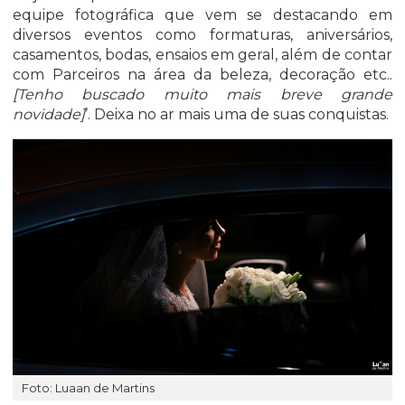
equipe fotográfica que vem se destacando em
diversos eventos como formaturas, aniversários,
casamentos, bodas, ensaios em geral, além de contar
com Parceiros na área da beleza, decoração etc..
[Tenho buscado muito mais breve grande
novidade]
’. Deixa no ar mais uma de suas conquistas.
Foto: Luaan de Martins