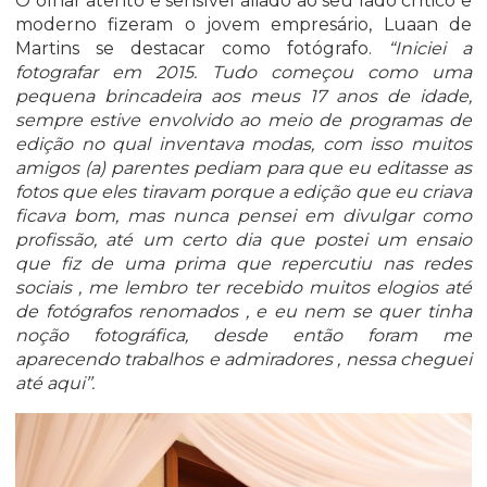
O olhar atento e sensível aliado ao seu lado crítico e
moderno fizeram o jovem empresário, Luaan de
Martins se destacar como fotógrafo.
“Iniciei a
fotografar em 2015. Tudo começou como uma
pequena brincadeira aos meus 17 anos de idade,
sempre estive envolvido ao meio de programas de
edição no qual inventava modas, com isso muitos
amigos (a) parentes pediam para que eu editasse as
fotos que eles tiravam porque a edição que eu criava
ficava bom, mas nunca pensei em divulgar como
profissão, até um certo dia que postei um ensaio
que fiz de uma prima que repercutiu nas redes
sociais , me lembro ter recebido muitos elogios até
de fotógrafos renomados , e eu nem se quer tinha
noção fotográfica, desde então foram me
aparecendo trabalhos e admiradores , nessa cheguei
até aqui’’.