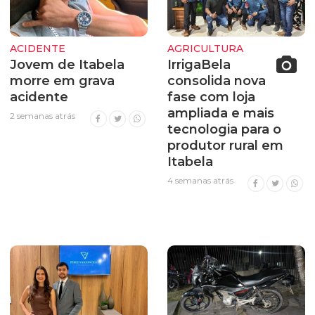
ACIDENTE
AGRICULTURA
Jovem de Itabela
IrrigaBela
morre em grava
consolida nova
acidente
fase com loja
ampliada e mais
2 semanas atrás
tecnologia para o
produtor rural em
Itabela
4 semanas atrás