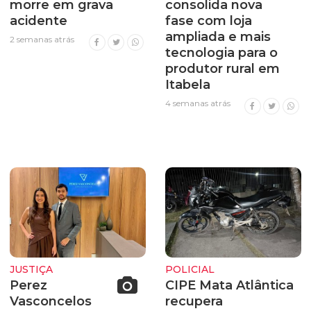
morre em grava
consolida nova
acidente
fase com loja
ampliada e mais
2 semanas atrás
tecnologia para o
produtor rural em
Itabela
4 semanas atrás
JUSTIÇA
POLICIAL
Perez
CIPE Mata Atlântica
Vasconcelos
recupera