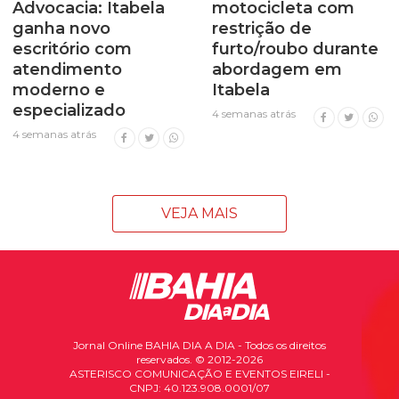
Advocacia: Itabela
motocicleta com
ganha novo
restrição de
escritório com
furto/roubo durante
atendimento
abordagem em
moderno e
Itabela
especializado
4 semanas atrás
4 semanas atrás
VEJA MAIS
Jornal Online BAHIA DIA A DIA - Todos os direitos
reservados. © 2012-2026
ASTERISCO COMUNICAÇÃO E EVENTOS EIRELI -
CNPJ: 40.123.908.0001/07