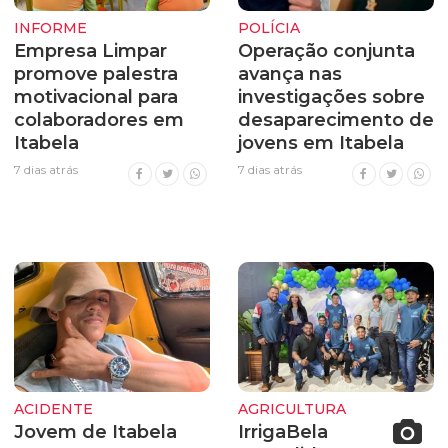
INFORME
POLÍCIA
Empresa Limpar
Operação conjunta
promove palestra
avança nas
motivacional para
investigações sobre
colaboradores em
desaparecimento de
Itabela
jovens em Itabela
7 dias atrás
7 dias atrás
ACIDENTE
AGRICULTURA
Jovem de Itabela
IrrigaBela