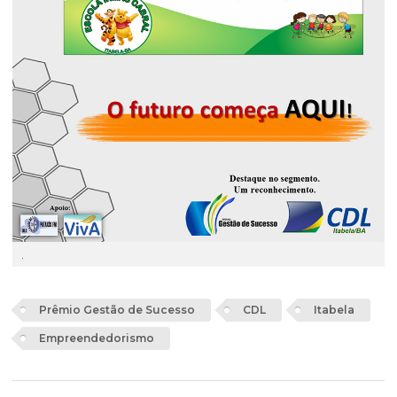
.
Prêmio Gestão de Sucesso
CDL
Itabela
Empreendedorismo