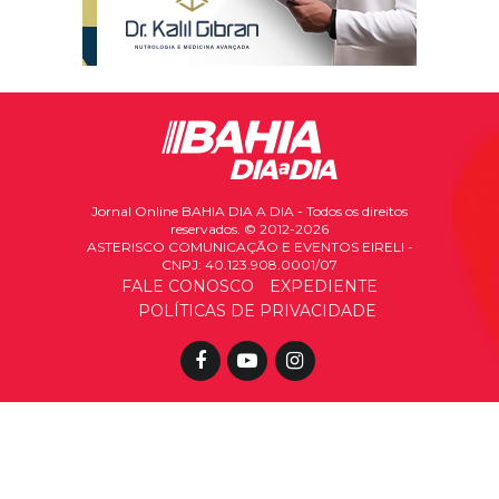
Jornal Online BAHIA DIA A DIA - Todos os direitos
reservados. © 2012-2026
ASTERISCO COMUNICAÇÃO E EVENTOS EIRELI -
CNPJ: 40.123.908.0001/07
FALE CONOSCO
EXPEDIENTE
POLÍTICAS DE PRIVACIDADE